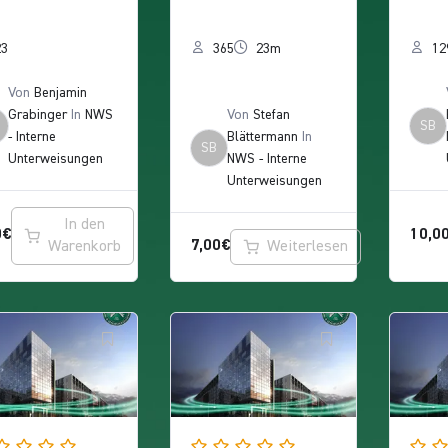
r (Nürnberger
hrer (Nürnberger
gen
ch- und
23
Wach- und
365
23m
Bahn
12
ließgesellscha
Schließgesellscha
Gmb
Von
Benjamin
mbH)
ft mbH)
Grabinger
In
NWS
Von
Stefan
SB
- Interne
Blättermann
In
SB
Unterweisungen
NWS - Interne
Unterweisungen
In den
0
€
10,0
7,00
€
Warenkorb
Weiterlesen