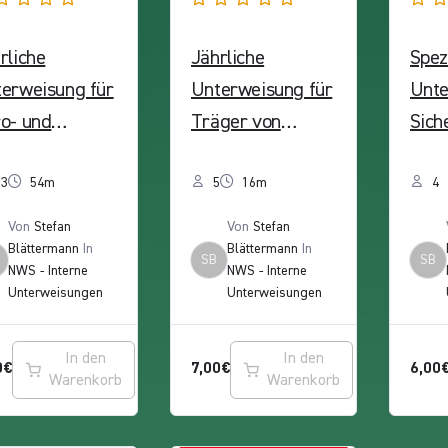
rliche
Jährliche
Spez
erweisung für
Unterweisung für
Unte
o- und
Träger von
Sich
dschirmarbeits
persönlicher
e (
tze
33
54m
Schutzausrüstung
5
16m
Sich
4
rnberger
(S3
e Gm
Von
Stefan
Von
Stefan
ch- und
Sicherheitsschuh
Adv
Blättermann
In
Blättermann
In
SB
SB
NWS - Interne
NWS - Interne
ließgesellscha
e) (NWS
Secu
Unterweisungen
Unterweisungen
mbH)
Sicherheitsservic
The
e GmbH / A.S.
mit 
In den
In den
0
€
7,00
€
6,00
Advanced
Warenkorb
Warenkorb
Security GmbH)