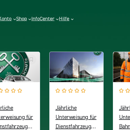
Konto
Shop
InfoCenter
Hilfe
rliche
Jährliche
Jähr
erweisung für
Unterweisung für
Unte
nstfahrzeugfü
Dienstfahrzeugfü
Bahn