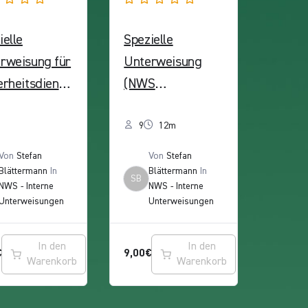
ielle
Spezielle
rweisung für
Unterweisung
erheitsdienst
(NWS
NWS
Unternehmensgr
erheitsservic
uppe) – Thema:
9
12m
bH / A.S.
Leitern und Tritte
Von
Stefan
Von
Stefan
anced
Blättermann
In
Blättermann
In
SB
NWS - Interne
NWS - Interne
rity GmbH) –
Unterweisungen
Unterweisungen
ma: Umgang
Zecken
In den
In den
€
9,00
€
Warenkorb
Warenkorb