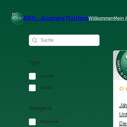
A|S|S – eLearning Plattform
Willkommen
Mein 
Type
Course
Bundle
Jäh
Kategorie
Unt
Allgemein
Die