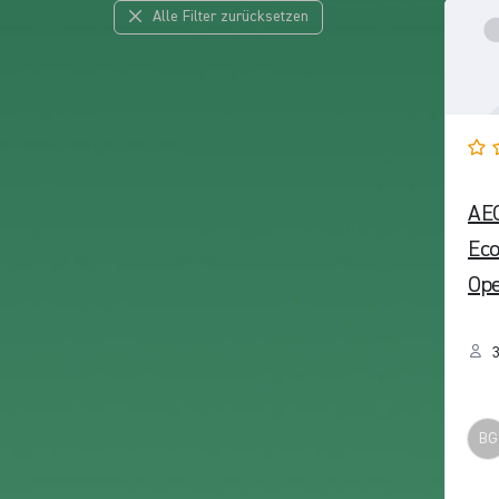
Alle Filter zurücksetzen
AEO
Ec
Ope
BG