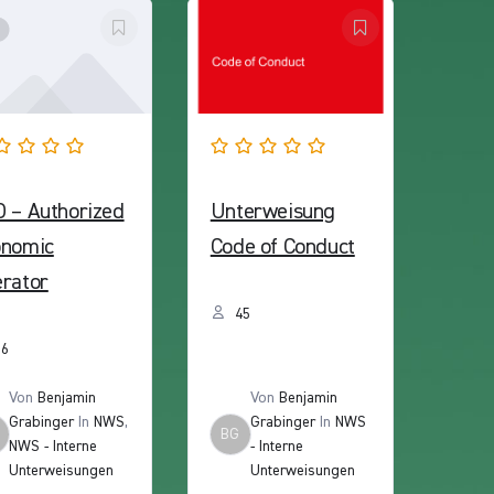
 – Authorized
Unterweisung
onomic
Code of Conduct
rator
45
36
Von
Benjamin
Von
Benjamin
Grabinger
In
NWS
,
Grabinger
In
NWS
BG
NWS - Interne
- Interne
Unterweisungen
Unterweisungen