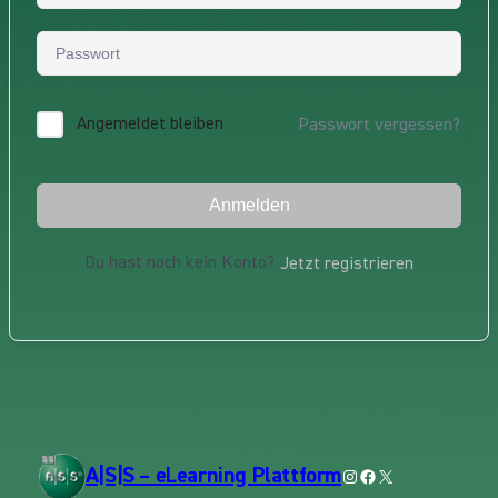
Angemeldet bleiben
Passwort vergessen?
Anmelden
Du hast noch kein Konto?
Jetzt registrieren
A|S|S – eLearning Plattform
Instagram
Facebook
X