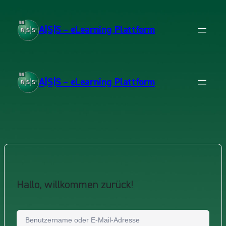
A|S|S – eLearning Plattform
A|S|S – eLearning Plattform
Hallo, willkommen zurück!