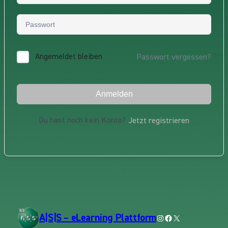
Angemeldet bleiben
Passwort vergessen?
Anmelden
Du hast noch kein Konto?
Jetzt registrieren
A|S|S – eLearning Plattform
Instagram
Facebook
X