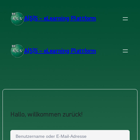
A|S|S – eLearning Plattform
A|S|S – eLearning Plattform
Hallo, willkommen zurück!