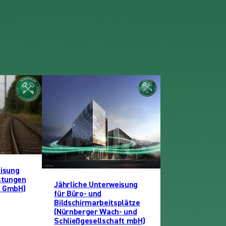
eisung
stungen
Jährliche Unterweisung
e GmbH)
für Büro- und
Bildschirmarbeitsplätze
(Nürnberger Wach- und
Schließgesellschaft mbH)