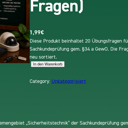
Fragen)
1,99
€
Diese Produkt beinhaltet 20 Übungsfragen fü
Sachkundeprüfung gem. §34 a GewO. Die Frag
neu sortiert.
In den Warenkorb
Ü
b
u
Category:
Unkategorisiert
n
g
s
a
u
hemengebiet „Sicherheitstechnik“ der Sachkundeprüfung ge