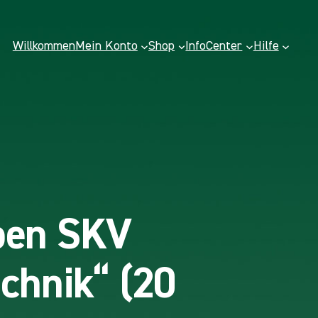
Willkommen
Mein Konto
Shop
InfoCenter
Hilfe
ben SKV
echnik“ (20