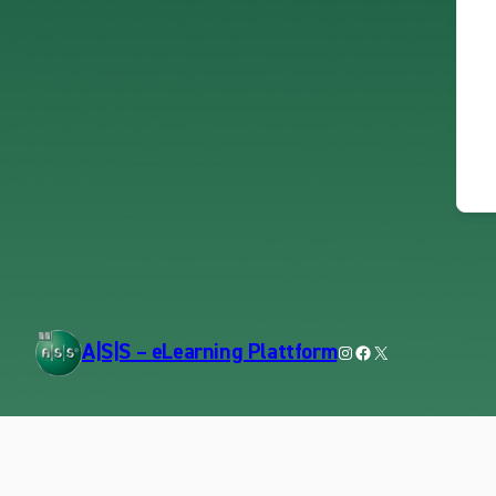
Instagram
Facebook
X
A|S|S – eLearning Plattform