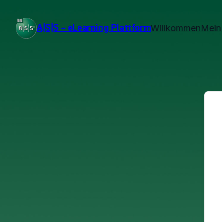
A|S|S – eLearning Plattform
Willkommen
Mein