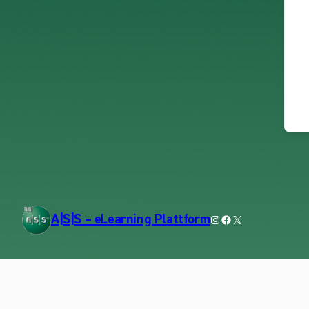
Instagram
Facebook
X
A|S|S – eLearning Plattform