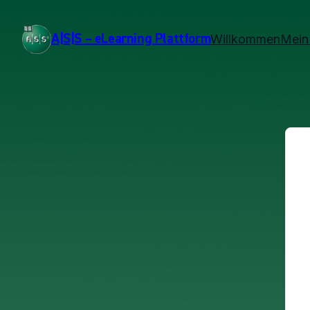
A|S|S – eLearning Plattform
Willkommen
Mein