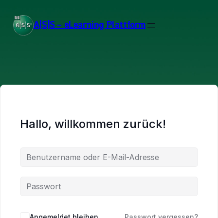
A|S|S – eLearning Plattform
Hallo, willkommen zurück!
Angemeldet bleiben
Passwort vergessen?