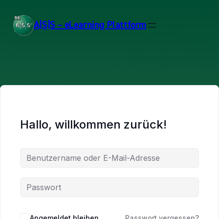
A|S|S – eLearning Plattform
Hallo, willkommen zurück!
Angemeldet bleiben
Passwort vergessen?