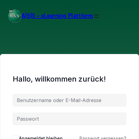
A|S|S – eLearning Plattform
Hallo, willkommen zurück!
Angemeldet bleiben
Passwort vergessen?