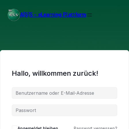
A|S|S – eLearning Plattform
Hallo, willkommen zurück!
Angemeldet bleiben
Passwort vergessen?