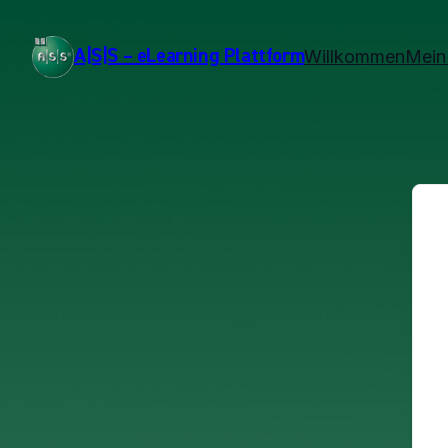
A|S|S – eLearning Plattform
Willkommen
Mein