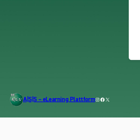
Instagram
Facebook
X
A|S|S – eLearning Plattform