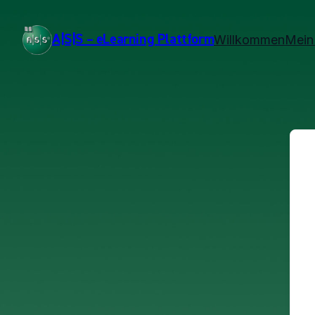
A|S|S – eLearning Plattform
Willkommen
Mein