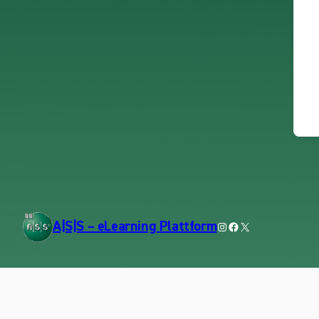
Instagram
Facebook
X
A|S|S – eLearning Plattform