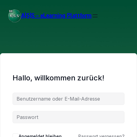
A|S|S – eLearning Plattform
Hallo, willkommen zurück!
Angemeldet bleiben
Passwort vergessen?