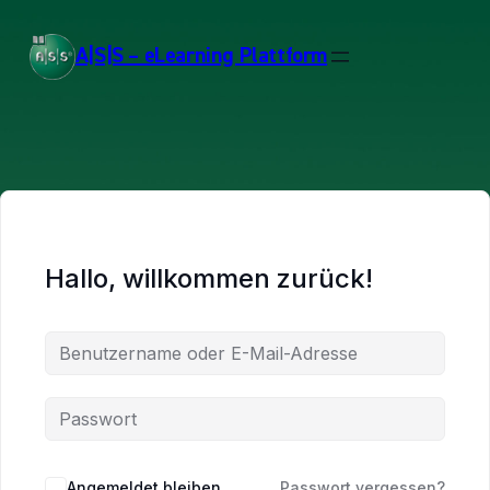
A|S|S – eLearning Plattform
Hallo, willkommen zurück!
Angemeldet bleiben
Passwort vergessen?