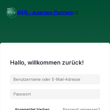
A|S|S – eLearning Plattform
Hallo, willkommen zurück!
Angemeldet bleiben
Passwort vergessen?