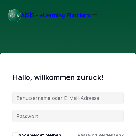
A|S|S – eLearning Plattform
Hallo, willkommen zurück!
Angemeldet bleiben
Passwort vergessen?