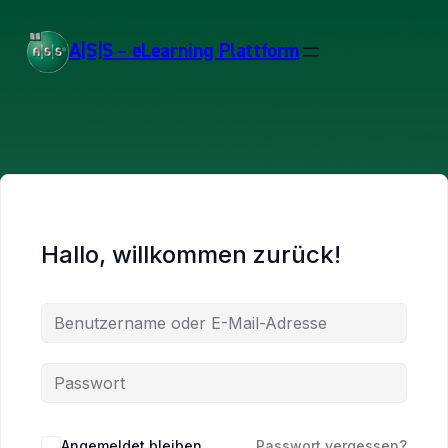
A|S|S – eLearning Plattform
Hallo, willkommen zurück!
Angemeldet bleiben
Passwort vergessen?