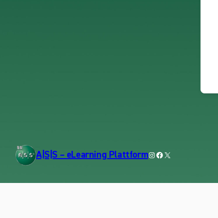
Instagram
Facebook
X
A|S|S – eLearning Plattform