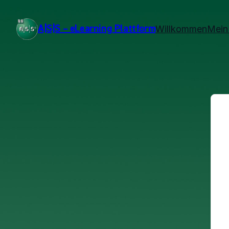
A|S|S – eLearning Plattform
Willkommen
Mein