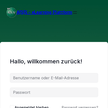
A|S|S – eLearning Plattform
Hallo, willkommen zurück!
Angemeldet bleiben
Passwort vergessen?