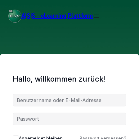
A|S|S – eLearning Plattform
Hallo, willkommen zurück!
Angemeldet bleiben
Passwort vergessen?